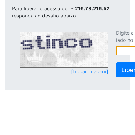
Para liberar o acesso
do IP
216.73.216.52
,
responda ao desafio abaixo.
Digite 
lado no
[trocar imagem]